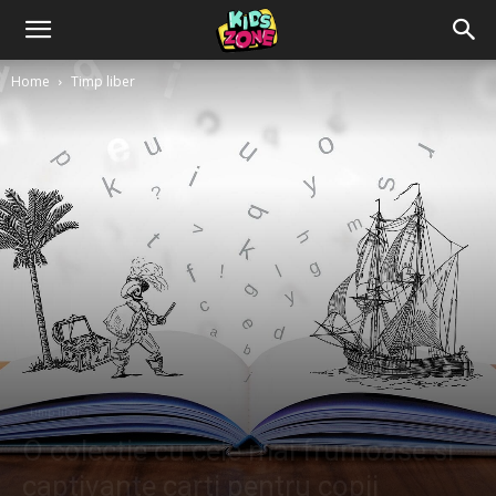
Home
Timp liber
Timp liber
O colectie cu cele mai frumoase si
captivante carti pentru copii