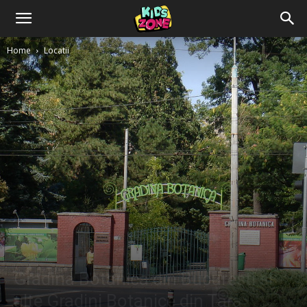
Home
Locatii
Locatii
Gradina Botanica din Bucuresti si
alte Gradini Botanice din Tara