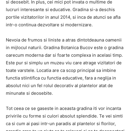
si deosebit. In plus, cei mici pot invata o multime de
lucruri interesante si educative. Gradina si-a deschis
portile vizitatorilor in anul 2014, si inca de atunci se afla
intr-o continua dezvoltare si modernizare.
Nevoia de frumos si liniste a atras dintotdeauna oamenii
in mijlocul naturii. Gradina Botanica Bucov este o gradina
oarecum moderna dar si foarte complexa in acelasi timp.
Este pur si simplu un muzeu viu care atrage vizitatori de
toate varstele. Locatia are ca scop principal sa imbine
functia stiintifica cu functia educative, fara a neglija in
absolut nici un fel rolul decorativ al plantelor atat de
minunate si deosebite.
Tot ceea ce se gaseste in aceasta gradina iti vor incanta
privirile cu forme si culori absolut splendide. Te vei simti
ca si cum ai pasi intr-un paradis al plantelor si florilor,